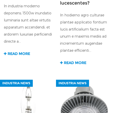
lucescentes?
In industria moderno
deponens; 1500w inundatio
In hodierno agro culturae
luminaria sunt altae virtutis
plantae applicatio fontium
apparatum accendendi, et
lucis artificialium facta est
ardorem luxuriae perficiendi
unum e maximis mediis ad
directe a...
incrementum augendae
plantae efficienti...
READ MORE
READ MORE
INDUSTRIA NEWS
INDUSTRIA NEWS