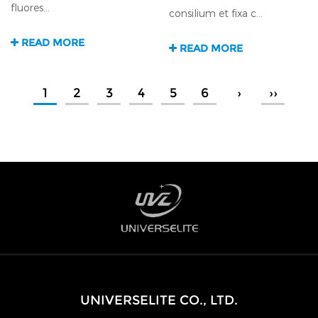
fluores...
consilium et fixa c...
READ MORE
READ MORE
1
2
3
4
5
6
›
››
UNIVERSELITE CO., LTD.